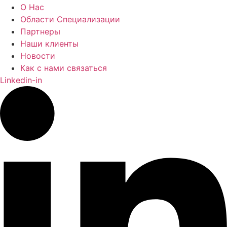
О Нас
Области Специализации
Партнеры
Наши клиенты
Новости
Как с нами связаться
Linkedin-in