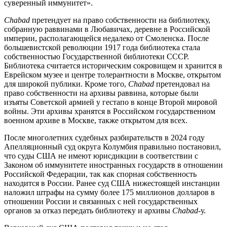
суверенный иммунитет».
Chabad
претендует на право собственности на библиотеку,
собранную раввинами в Любавичах, деревне в Российской
империи, располагающейся недалеко от Смоленска. После
большевистской революции 1917 года библиотека стала
собственностью Государственной библиотеки СССР.
Библиотека считается историческим сокровищем и хранится в
Еврейском музее и центре толерантности в Москве, открытом
для широкой публики. Кроме того,
Chabad
претендовал на
право собственности на архивы раввина, которые были
изъяты Советской армией у гестапо в конце Второй мировой
войны. Эти архивы хранятся в Российском государственном
военном архиве в Москве, также открытом для всех.
После многолетних судебных разбирательств в 2024 году
Апелляционный суд округа Колумбия правильно постановил,
что суды США не имеют юрисдикции в соответствии с
Законом об иммунитете иностранных государств в отношении
Российской Федерации, так как спорная собственность
находится в России. Ранее суд США нижестоящей инстанции
наложил штрафы на сумму более 175 миллионов долларов в
отношении России и связанных с ней государственных
органов за отказ передать библиотеку и архивы
Chabad
-у.