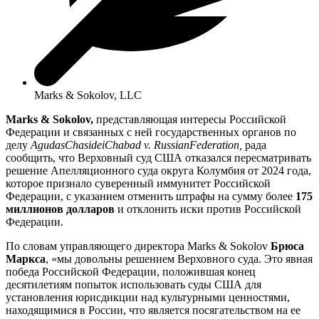
Marks & Sokolov, LLC
Marks
&
Sokolov
,
представляющая интересы Российской
Федерации и связанных с ней государственных органов по
делу
Agudas
Chasidei
Chabad
v
.
Russian
Federation
,
рада
сообщить, что Верховный суд США отказался пересматривать
решение Апелляционного суда округа Колумбия от 2024 года,
которое признало суверенный иммунитет Российской
Федерации, с указанием отменить штрафы на сумму более
175
миллионов долларов
и отклонить иски против Российской
Федерации.
По словам управляющего директора Marks & Sokolov
Брюса
Маркса
, «мы довольны решением Верховного суда. Это явная
победа Российской Федерации, положившая конец
десятилетиям попыток использовать суды США для
установления юрисдикции над культурными ценностями,
находящимися в России, что является посягательством на ее