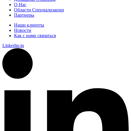
О Нас
Области Специализации
Партнеры
Наши клиенты
Новости
Как с нами связаться
Linkedin-in