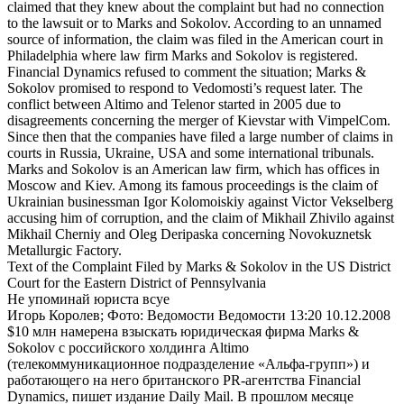
claimed that they knew about the complaint but had no connection
to the lawsuit or to Marks and Sokolov. According to an unnamed
source of information, the claim was filed in the American court in
Philadelphia where law firm Marks and Sokolov is registered.
Financial Dynamics refused to comment the situation; Marks &
Sokolov promised to respond to Vedomosti’s request later. The
conflict between Altimo and Telenor started in 2005 due to
disagreements concerning the merger of Kievstar with VimpelCom.
Since then that the companies have filed a large number of claims in
courts in Russia, Ukraine, USA and some international tribunals.
Marks and Sokolov is an American law firm, which has offices in
Moscow and Kiev. Among its famous proceedings is the claim of
Ukrainian businessman Igor Kolomoiskiy against Victor Vekselberg
accusing him of corruption, and the claim of Mikhail Zhivilo against
Mikhail Cherniy and Oleg Deripaska concerning Novokuznetsk
Metallurgic Factory.
Text of the Complaint Filed by Marks & Sokolov in the US District
Court for the Eastern District of Pennsylvania
Не упоминай юриста всуе
Игорь Королев; Фото: Ведомости Ведомости 13:20 10.12.2008
$10 млн намерена взыскать юридическая фирма Marks &
Sokolov с российского холдинга Altimo
(телекоммуникационное подразделение «Альфа-групп») и
работающего на него британского PR-агентства Financial
Dynamics, пишет издание Daily Mail. В прошлом месяце