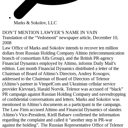
Marks & Sokolov, LLC
DON’T MENTION LAWYER’S NAME IN VAIN
Translation of the “Vedomosti” newspaper article, December 10,
2008
Law Office of Marks and Sokolov intends to recover ten million
dollars from Russian Holding Company Altimo (telecommunication
branch of consortium Alfa Group), and the British PR-agency
Financial Dynamics employed by Altimo, informs Daily Mail’s
edition. Last month Financial Dynamics distributed a letter of the
Chairman of Board of Altimo’s Directors, Andrey Kosogov,
addressed to the Chairman of Board of Directors of Telenor
(Altimo’s partner in VimpelCom and Ukrainian cellular service
provider Kievstar), Harald Norvik. Telenor was accused of “black”
PR campaign against Russian Holding Company and eavesdropping
of confidential conversations and letters. Marks and Sokolov was
mentioned in Altimo’s documents as a participant in the campaign.
The Law Firm accused Altimo and Financial Dynamics of slander.
Altimo’s Vice-President, Kirill Babaev confirmed the information
regarding the complaint and called it “another step in PR-war
against the holding”. The Russian Representative Office of Telenor