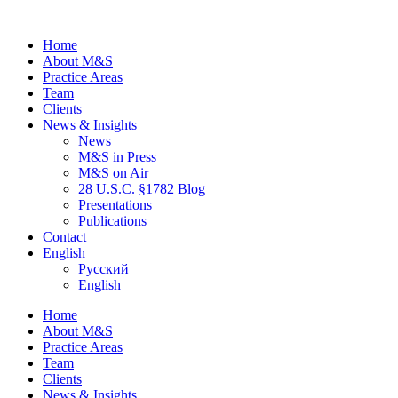
Home
About M&S
Practice Areas
Team
Clients
News & Insights
News
M&S in Press
M&S on Air
28 U.S.C. §1782 Blog
Presentations
Publications
Contact
English
Русский
English
Home
About M&S
Practice Areas
Team
Clients
News & Insights