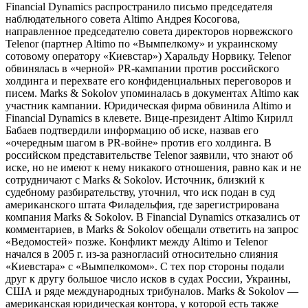
Financial Dynamics распространило письмо председателя
наблюдательного совета Altimo Андрея Косогова,
направленное председателю совета директоров норвежского
Telenor (партнер Altimo по «Вымпелкому» и украинскому
сотовому оператору «Киевстар») Харальду Норвику. Telenor
обвинялась в «черной» PR-кампании против российского
холдинга и перехвате его конфиденциальных переговоров и
писем. Marks & Sokolov упоминалась в документах Altimo как
участник кампании. Юридическая фирма обвинила Altimo и
Financial Dynamics в клевете. Вице-президент Altimo Кирилл
Бабаев подтвердили информацию об иске, назвав его
«очередным шагом в PR-войне» против его холдинга. В
российском представительстве Telenor заявили, что знают об
иске, но не имеют к нему никакого отношения, равно как и не
сотрудничают с Marks & Sokolov. Источник, близкий к
судебному разбирательству, уточнил, что иск подан в суд
американского штата Филадельфия, где зарегистрирована
компания Marks & Sokolov. В Financial Dynamics отказались от
комментариев, в Marks & Sokolov обещали ответить на запрос
«Ведомостей» позже. Конфликт между Altimo и Telenor
начался в 2005 г. из-за разногласий относительно слияния
«Киевстара» с «Вымпелкомом». С тех пор стороны подали
друг к другу большое число исков в судах России, Украины,
США и ряде международных трибуналов. Marks & Sokolov —
американская юридическая контора, у которой есть также